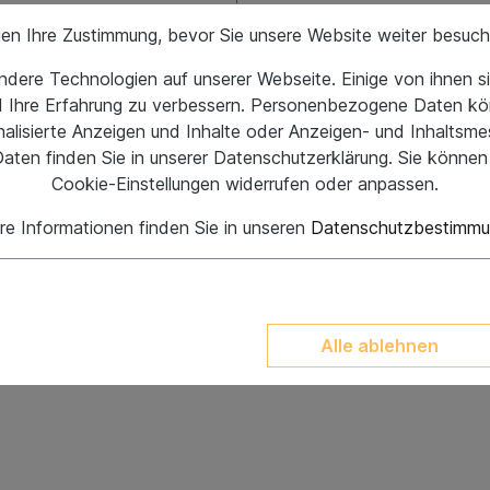
v Trucks Polished
gen Ihre Zustimmung, bevor Sie unsere Website weiter besuc
"
dere Technologien auf unserer Webseite. Einige von ihnen si
den 2 Achsen geliefert !Lurpiv
d Ihre Erfahrung zu verbessern. Personenbezogene Daten kö
 Polished
onalisierte Anzeigen und Inhalte oder Anzeigen- und Inhaltsm
öheExtraDeckbreiteHighkein
aten finden Sie in unserer Datenschutzerklärung. Sie können 
"
Cookie-Einstellungen widerrufen oder anpassen.
re Informationen finden Sie in unseren
Datenschutzbestimm
5 €*
74,95 €*
(20.01% gespart)
In den Warenkorb
Alle ablehnen