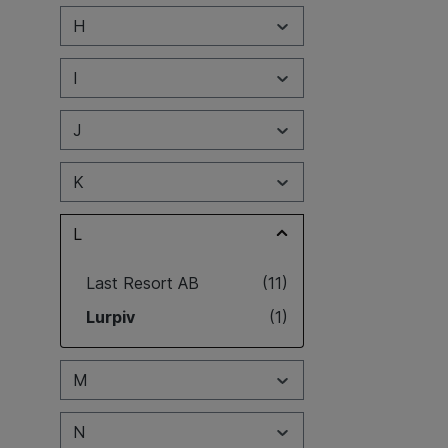
H
I
J
K
L
Last Resort AB
(11)
Lurpiv
(1)
M
N