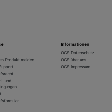
ce
Informationen
OGS Datenschutz
es Produkt melden
OGS über uns
 Support
OGS Impressum
fsrecht
d- und
dingungen
t
fsformular