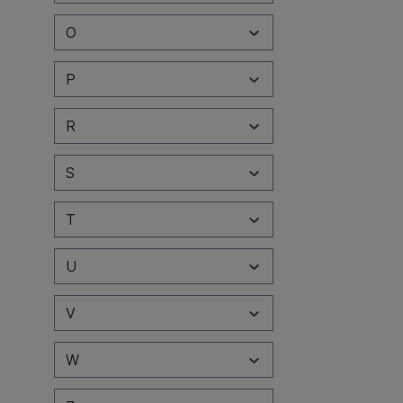
O
P
R
S
T
U
V
W