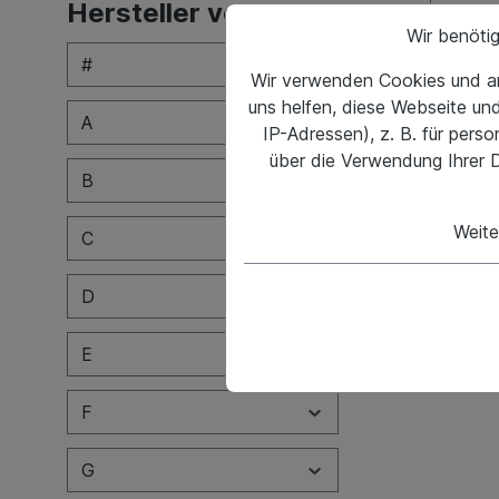
Hersteller von A-Z
Lurpi
Wir benöti
8.00
#
Wir verwenden Cookies und an
Es wer
uns helfen, diese Webseite un
A
Trucks
IP-Adressen), z. B. für pers
8.00"H
über die Verwendung Ihrer D
e8.00
B
Weite
C
59,9
D
E
F
G