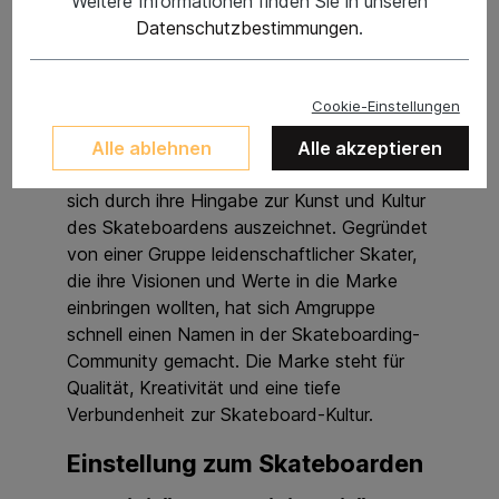
Weitere Informationen finden Sie in unseren
Datenschutzbestimmungen
.
Amgruppe: Die Kunst des
Skateboardens
Cookie-Einstellungen
Über Amgruppe
Alle ablehnen
Alle akzeptieren
Amgruppe ist eine Skateboardmarke, die
sich durch ihre Hingabe zur Kunst und Kultur
des Skateboardens auszeichnet. Gegründet
von einer Gruppe leidenschaftlicher Skater,
die ihre Visionen und Werte in die Marke
einbringen wollten, hat sich Amgruppe
schnell einen Namen in der Skateboarding-
Community gemacht. Die Marke steht für
Qualität, Kreativität und eine tiefe
Verbundenheit zur Skateboard-Kultur.
Einstellung zum Skateboarden