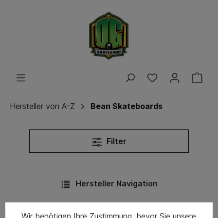
Hersteller von A-Z
Bean Skateboards
Filter
Hersteller Navigation
Wir benötigen Ihre Zustimmung, bevor Sie unsere