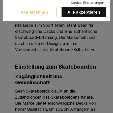
Skateboardmarke, die für ihre Einfachheit,
Cookie-Einstellungen
Qualität und Leidenschaft für das
Alle ablehnen
Alle akzeptieren
Skateboarden bekannt ist. Gegründet von
einer Gruppe enthusiastischer Skater, die
ihre Liebe zum Sport teilen, steht Bean für
erschwingliche Decks und eine authentische
Skateboard-Erfahrung. Die Marke hebt sich
durch ihre klaren Designs und ihre
Verbundenheit zur Skateboard-Kultur hervor.
Einstellung zum Skateboarden
Zugänglichkeit und
Gemeinschaft
Bean Skateboards glaubt an die
Zugänglichkeit des Skateboardens für alle.
Die Marke bietet erschwingliche Decks von
hoher Qualität an, um sowohl Anfängern als