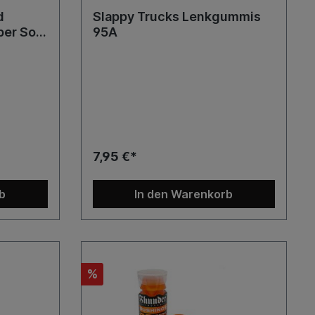
d
Slappy Trucks Lenkgummis
per Soft
95A
7,95 €*
b
In den Warenkorb
%