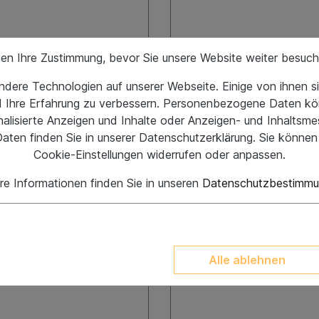
7,95 €*
gen Ihre Zustimmung, bevor Sie unsere Website weiter besuc
dere Technologien auf unserer Webseite. Einige von ihnen si
In den Warenkorb
In den Warenkor
d Ihre Erfahrung zu verbessern. Personenbezogene Daten kö
onalisierte Anzeigen und Inhalte oder Anzeigen- und Inhaltsm
aten finden Sie in unserer Datenschutzerklärung. Sie können 
Cookie-Einstellungen widerrufen oder anpassen.
re Informationen finden Sie in unseren
Datenschutzbestimm
Alle ablehnen