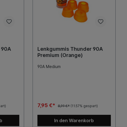
 90A
Lenkgummis Thunder 90A
Premium (Orange)
90A Medium
7,95 €*
art)
8,99 €*
(11.57% gespart)
b
In den Warenkorb