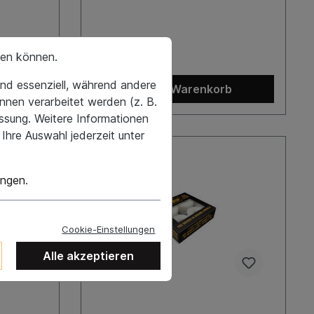
7,95 €*
hen können.
nd essenziell, während andere
b
In den Warenkorb
nnen verarbeitet werden (z. B.
essung. Weitere Informationen
Ihre Auswahl jederzeit unter
ungen
.
Cookie-Einstellungen
Alle akzeptieren