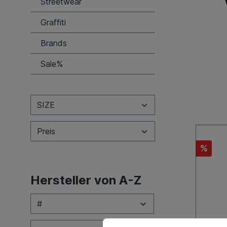
Streetwear
Graffiti
Brands
Sale%
SIZE
Preis
%
Hersteller von A-Z
#