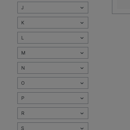
J
K
L
M
N
O
P
R
S