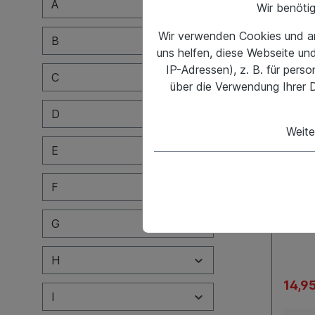
A
Wir benöti
Wir verwenden Cookies und an
B
uns helfen, diese Webseite un
Villa
IP-Adressen), z. B. für pers
C
über die Verwendung Ihrer D
D
Weite
E
SIZE
2XL
F
M
G
H
14,9
I