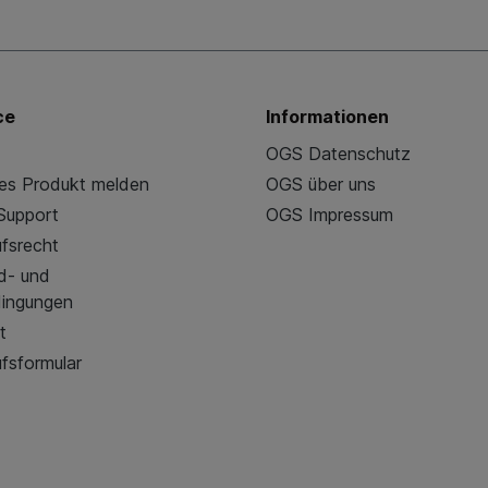
ce
Informationen
OGS Datenschutz
es Produkt melden
OGS über uns
 Support
OGS Impressum
fsrecht
d- und
dingungen
t
fsformular