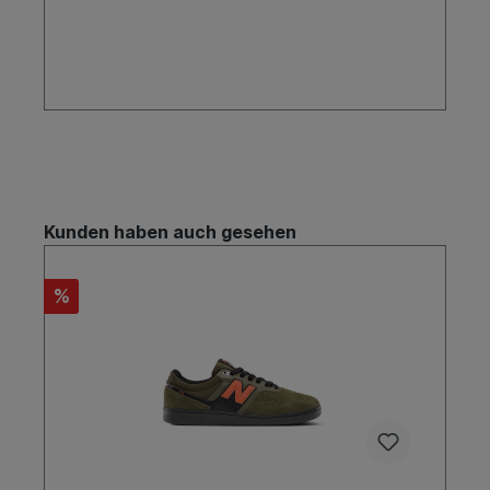
technisch fortschrittliche Skateboard-Schuhe
anzubieten, die die Bedürfnisse von
Skateboardern auf der ganzen Welt
erfüllen.Qualität und InnovationNew Balance
Numeric legt großen Wert auf Qualität und
Innovation in der Produktentwicklung. Die Schuhe
werden aus hochwertigen Materialien hergestellt
und bieten eine Kombination aus Komfort,
Haltbarkeit und Performance, die speziell auf die
Anforderungen des Skateboardens
zugeschnitten sind.Teamfahrer und
UnterstützungTop-Skater im TeamNew Balance
Kunden haben auch gesehen
Numeric sponsert eine Vielzahl von talentierten
Skatern weltweit, die das Markenimage stärken
und die Qualität der Produkte validieren. Diese
%
Teamfahrer bringen ihre Expertise ein und helfen
dabei, die Schuhe kontinuierlich zu
verbessern.GemeinschaftsengagementNew
Balance Numeric engagiert sich aktiv in der
Skate-Community, indem sie lokale Skate-Events
und Contests unterstützt und junge Talente
fördert. Die Marke fördert eine positive
Atmosphäre und unterstützt die
Weiterentwicklung des Sports auf globaler
Ebene.Einstellung zum