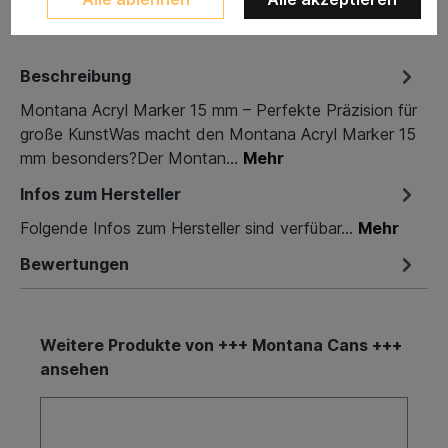
Beschreibung
Montana Acryl Marker 15 mm – Perfekte Präzision für
große KunstWas macht den Montana Acryl Marker 15
mm besonders?Der Montan…
Mehr
Infos zum Hersteller
Folgende Infos zum Hersteller sind verfübar...
Mehr
Bewertungen
Weitere Produkte von +++ Montana Cans +++
ansehen