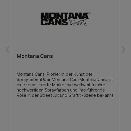
Montana Cans
Montana Cans: Pionier in der Kunst der
SprayfarbenÜber Montana CansMontana Cans ist
eine renommierte Marke, die weltweit für ihre
hochwertigen Sprayfarben und ihre führende
Rolle in der Street Art und Graffiti-Szene bekannt
ist. Seit unserer Gründung haben wir uns dem Ziel
verschrieben, Künstlern und Kreativen
Werkzeuge von höchster Qualität zu bieten, um
ihre Visionen auf vielfältige Oberflächen zu
bringen. Unsere Produkte vereinen Innovation,
Zuverlässigkeit und künstlerische Freiheit.Die