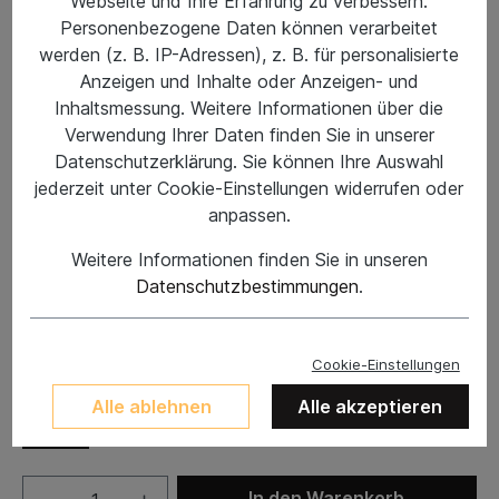
Webseite und Ihre Erfahrung zu verbessern.
Personenbezogene Daten können verarbeitet
werden (z. B. IP-Adressen), z. B. für personalisierte
Anzeigen und Inhalte oder Anzeigen- und
Inhaltsmessung. Weitere Informationen über die
Verwendung Ihrer Daten finden Sie in unserer
Datenschutzerklärung. Sie können Ihre Auswahl
jederzeit unter Cookie-Einstellungen widerrufen oder
anpassen.
Weitere Informationen finden Sie in unseren
Datenschutzbestimmungen
.
%
22,95 €*
44,99 €*
(48.99% gespart)
Preise inkl. MwSt. zzgl. Versandkosten
Cookie-Einstellungen
Kleidergröße
Alle ablehnen
Alle akzeptieren
M
In den Warenkorb