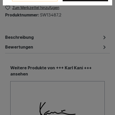
Zum Merkzettel hinzufügen
Produktnummer:
SW13487.2
Beschreibung
Bewertungen
Weitere Produkte von +++ Karl Kani +++
ansehen