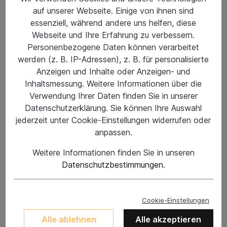
auf unserer Webseite. Einige von ihnen sind
essenziell, während andere uns helfen, diese
Webseite und Ihre Erfahrung zu verbessern.
Personenbezogene Daten können verarbeitet
werden (z. B. IP-Adressen), z. B. für personalisierte
Anzeigen und Inhalte oder Anzeigen- und
Inhaltsmessung. Weitere Informationen über die
Verwendung Ihrer Daten finden Sie in unserer
Datenschutzerklärung. Sie können Ihre Auswahl
jederzeit unter Cookie-Einstellungen widerrufen oder
anpassen.
%
12,95 €*
29,95 €*
(56.76% gespart)
Preise inkl. MwSt. zzgl. Versandkosten
Weitere Informationen finden Sie in unseren
Datenschutzbestimmungen
.
Nicht mehr verfügbar
SIZE
Cookie-Einstellungen
L
M
S
XL
Alle ablehnen
Alle akzeptieren