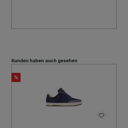
Industrie etabliert. Die Marke kombiniert
innovative Technologie mit einem starken
Engagement für Nachhaltigkeit und
Umweltschutz.TeamfahrerChris JoslinChris Joslin
ist eine Schlüsselfigur im Etnies Team und
bekannt für seine unglaubliche technische
Fähigkeiten und seinen kraftvollen Stil. Joslin hat
einige der schwierigsten Tricks im Skateboarding
gemeistert und trägt maßgeblich zur
Weiterentwicklung der Marke Etnies bei. Sein
Engagement und seine Leidenschaft für das
Skateboarden machen ihn zu einem idealen
Kunden haben auch gesehen
Botschafter für die Marke.Ryan ShecklerRyan
Sheckler ist eine Ikone im Skateboarding und
langjähriges Mitglied im Etnies Team. Bekannt für
%
seinen einzigartigen Stil und seine globale
Präsenz, verkörpert Sheckler die Dynamik und
den Lifestyle, den Etnies fördert. Seine
Popularität und sein Einfluss haben dazu
beigetragen, Etnies als eine der führenden
Marken im Skateboarding zu festigen.Einstellung
zum SkateboardenInnovation und
TechnologieEtnies setzt auf Innovation und
Technologie in der Entwicklung ihrer Produkte.
Die Marke investiert in Forschung und