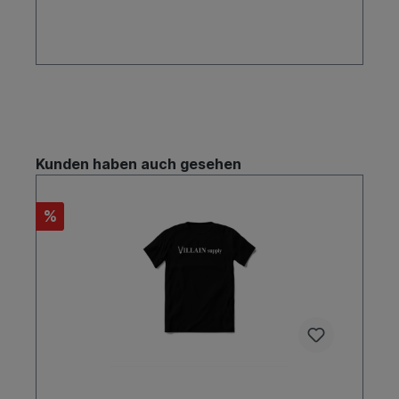
innovative Technologie mit einem starken
Engagement für Nachhaltigkeit und
Umweltschutz.TeamfahrerChris JoslinChris Joslin
ist eine Schlüsselfigur im Etnies Team und
bekannt für seine unglaubliche technische
Fähigkeiten und seinen kraftvollen Stil. Joslin hat
einige der schwierigsten Tricks im Skateboarding
gemeistert und trägt maßgeblich zur
Weiterentwicklung der Marke Etnies bei. Sein
Engagement und seine Leidenschaft für das
Skateboarden machen ihn zu einem idealen
Kunden haben auch gesehen
Botschafter für die Marke.Ryan ShecklerRyan
Sheckler ist eine Ikone im Skateboarding und
langjähriges Mitglied im Etnies Team. Bekannt für
%
seinen einzigartigen Stil und seine globale
Präsenz, verkörpert Sheckler die Dynamik und
den Lifestyle, den Etnies fördert. Seine
Popularität und sein Einfluss haben dazu
beigetragen, Etnies als eine der führenden
Marken im Skateboarding zu festigen.Einstellung
zum SkateboardenInnovation und
TechnologieEtnies setzt auf Innovation und
Technologie in der Entwicklung ihrer Produkte.
Die Marke investiert in Forschung und
Entwicklung, um fortgeschrittene Materialien und