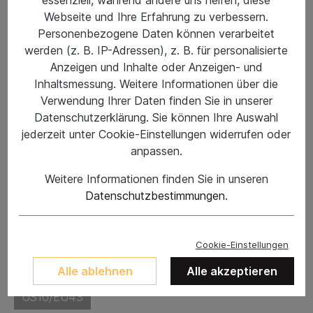
Webseite und Ihre Erfahrung zu verbessern.
Personenbezogene Daten können verarbeitet
werden (z. B. IP-Adressen), z. B. für personalisierte
Anzeigen und Inhalte oder Anzeigen- und
Inhaltsmessung. Weitere Informationen über die
Verwendung Ihrer Daten finden Sie in unserer
Datenschutzerklärung. Sie können Ihre Auswahl
jederzeit unter Cookie-Einstellungen widerrufen oder
anpassen.
Weitere Informationen finden Sie in unseren
%
59,95 €*
99,95 €*
(40.02% gespart)
Datenschutzbestimmungen
.
Preise inkl. MwSt. zzgl. Versandkosten
Nicht mehr verfügbar
Cookie-Einstellungen
Schuhgröße
Alle ablehnen
Alle akzeptieren
US10/EU43