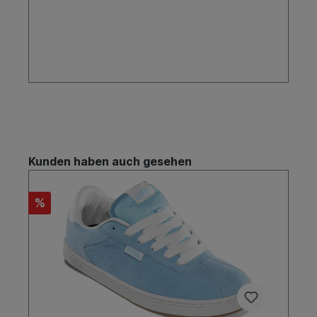
eine der führenden Marken in der Skateboard-
Industrie etabliert. Die Marke kombiniert
innovative Technologie mit einem starken
Engagement für Nachhaltigkeit und
Umweltschutz.TeamfahrerChris JoslinChris Joslin
ist eine Schlüsselfigur im Etnies Team und
bekannt für seine unglaubliche technische
Fähigkeiten und seinen kraftvollen Stil. Joslin hat
einige der schwierigsten Tricks im Skateboarding
gemeistert und trägt maßgeblich zur
Weiterentwicklung der Marke Etnies bei. Sein
Engagement und seine Leidenschaft für das
Skateboarden machen ihn zu einem idealen
Kunden haben auch gesehen
Botschafter für die Marke.Ryan ShecklerRyan
Sheckler ist eine Ikone im Skateboarding und
langjähriges Mitglied im Etnies Team. Bekannt für
%
seinen einzigartigen Stil und seine globale
Präsenz, verkörpert Sheckler die Dynamik und
den Lifestyle, den Etnies fördert. Seine
Popularität und sein Einfluss haben dazu
beigetragen, Etnies als eine der führenden
Marken im Skateboarding zu festigen.Einstellung
zum SkateboardenInnovation und
TechnologieEtnies setzt auf Innovation und
Technologie in der Entwicklung ihrer Produkte.