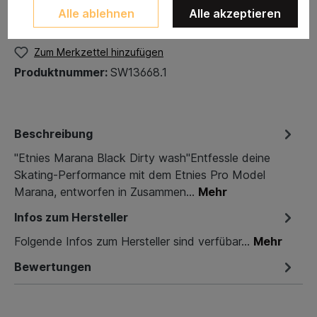
Alle ablehnen
Alle akzeptieren
US10,5/EU44
Zum Merkzettel hinzufügen
Produktnummer:
SW13668.1
Beschreibung
"Etnies Marana Black Dirty wash"Entfessle deine
Skating-Performance mit dem Etnies Pro Model
Marana, entworfen in Zusammen…
Mehr
Infos zum Hersteller
Folgende Infos zum Hersteller sind verfübar...
Mehr
Bewertungen