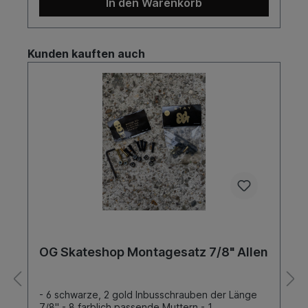
In den Warenkorb
nächsten Generation von
Skateboardern.FazitEtnies ist eine führende
Marke in der Skateboard-Industrie, die für ihre
Innovation, Nachhaltigkeit und starke Verbindung
Kunden kauften auch
zur Skate-Community bekannt ist. Mit einem
talentierten Team von Fahrern und einer klaren
Hingabe zur Förderung des Skateboardens setzt
Etnies Standards, die von Skatern weltweit
geschätzt werden. Die Marke inspiriert Skater
dazu, ihre Leidenschaft zu leben und das
Skateboarden als eine Form der Selbstentfaltung
und kulturellen Ausdruck zu nutzen.
OG Skateshop Montagesatz 7/8" Allen
- 6 schwarze, 2 gold Inbusschrauben der Länge
7/8" - 8 farblich passende Muttern - 1