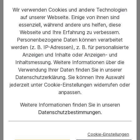
Wir verwenden Cookies und andere Technologien
auf unserer Webseite. Einige von ihnen sind
essenziell, während andere uns helfen, diese
Webseite und Ihre Erfahrung zu verbessern.
Personenbezogene Daten können verarbeitet
werden (z. B. IP-Adressen), z. B. für personalisierte
Anzeigen und Inhalte oder Anzeigen- und
Inhaltsmessung. Weitere Informationen über die
Verwendung Ihrer Daten finden Sie in unserer
Datenschutzerklärung. Sie können Ihre Auswahl
%
79,95 €*
jederzeit unter Cookie-Einstellungen widerrufen oder
99,95 €*
(20.01% gespart)
anpassen.
Preise inkl. MwSt. zzgl. Versandkosten
Weitere Informationen finden Sie in unseren
Nicht mehr verfügbar
Datenschutzbestimmungen
.
Schuhgröße
US7,5/EU40
US8,5/EU41,5
US9,5/EU42,5
Cookie-Einstellungen