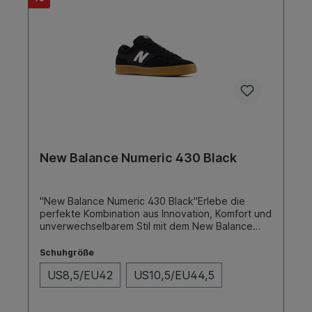
New Balance Numeric 430 Black
"New Balance Numeric 430 Black"Erlebe die
perfekte Kombination aus Innovation, Komfort und
unverwechselbarem Stil mit dem New Balance
Modell 430. Dieser Skateschuh bietet alles, was
du brauchst, um deine Skateboarding-
Schuhgröße
Fähigkeiten auf das nächste Level zu
US8,5/EU42
US10,5/EU44,5
heben.SohleFarbeToe CapVulc BlackNein