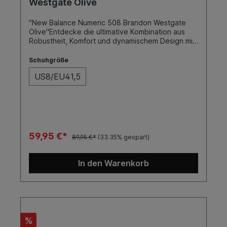
Westgate Olive
"New Balance Numeric 508 Brandon Westgate
Olive"Entdecke die ultimative Kombination aus
Robustheit, Komfort und dynamischem Design mit
dem New Balance Pro Modell 508, entwickelt in
enger Zusammenarbeit mit dem renommierten
Schuhgröße
Skater Brandon Westgate. Dieser Skateschuh
US8/EU41,5
wurde konzipiert, um den hohen Ansprüchen
professioneller Skater gerecht zu werden und
gleichzeitig durch seine Ästhetik zu
überzeugen.SohleFarbeToe CapCupOliveNein
59,95 €*
89,95 €*
(33.35% gespart)
In den Warenkorb
%