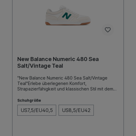
New Balance Numeric 480 Sea
Salt/Vintage Teal
"New Balance Numeric 480 Sea Salt/Vintage
Teal"Erlebe überlegenen Komfort,
Strapazierfähigkeit und klassischen Stil mit dem
New Balance Modell 480 Skateschuh. Entwickelt
für Skater, die sowohl auf Leistung als auch auf
Schuhgröße
Design Wert legen, bietet dieser Schuh die
US7,5/EU40,5
US8,5/EU42
perfekte Kombination aus fortschrittlicher
Technologie und zeitlosem Look.SohleFarbeToe
CapCupSea Salt/Vintage TealNein