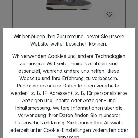
Wir benötigen Ihre Zustimmung, bevor Sie unsere
Website weiter besuchen können.
New Balance Numeric Jamie Foy 306
Cup Grey
Wir verwenden Cookies und andere Technologien
auf unserer Webseite. Einige von ihnen sind
"New Balance Numeric Jamie Foy 306 Cup
Grey"Der 306 C ist kein Lifestyle-Schuh. Er ist
essenziell, während andere uns helfen, diese
gebaut für Skaten auf Pro-Level – kompromisslos,
Webseite und Ihre Erfahrung zu verbessern.
stabil, direkt. Jamie wollte einen Schuh,
Personenbezogene Daten können verarbeitet
der Impact schluckt, lange hält und sich vom
Schuhgröße
ersten Tag an eingetragen anfühlt. Genau das
werden (z. B. IP-Adressen), z. B. für personalisierte
US10,5/EU44,5
US12/EU46,5
liefert der 306 C. Die flache, vulkanisierte
Anzeigen und Inhalte oder Anzeigen- und
Konstruktion sorgt für direkten Kontakt zum
Inhaltsmessung. Weitere Informationen über die
Board.Du spürst jede Kante, jeden Pop, jeden
Landepunkt. Keine schwammige Zwischenschicht,
Verwendung Ihrer Daten finden Sie in unserer
kein unnötiger Schnickschnack.SohleFarbeToe
Datenschutzerklärung. Sie können Ihre Auswahl
CapCupGrauNein
jederzeit unter Cookie-Einstellungen widerrufen oder
99,95 €*
anpassen.