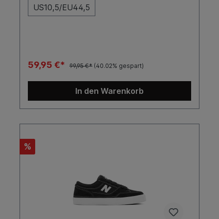
US10,5/EU44,5
brauchst, um auf höchstem Niveau zu skaten und
dabei gut auszusehen.SohleFarbeToe
CapCupSchwarzNein
59,95 €*
99,95 €*
(40.02% gespart)
In den Warenkorb
%