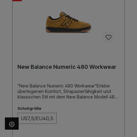
New Balance Numeric 480 Workwear
"New Balance Numeric 480 Workwear"Erlebe
überlegenen Komfort, Strapazierfähigkeit und
klassischen Stil mit dem New Balance Modell 480
Skateschuh. Entwickelt für Skater, die sowohl auf
Leistung als auch auf Design Wert legen, bietet
Schuhgröße
dieser Schuh die perfekte Kombination aus
US7,5/EU40,5
fortschrittlicher Technologie und zeitlosem
Look.SohleFarbeToe CapCupWorkwearNein