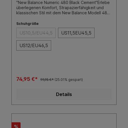
"New Balance Numeric 480 Black Cement"Erlebe
überlegenen Komfort, Strapazierfähigkeit und
klassischen Stil mit dem New Balance Modell 480
Skateschuh. Entwickelt für Skater, die sowohl auf
Leistung als auch auf Design Wert legen, bietet
Schuhgröße
dieser Schuh die perfekte Kombination aus
US10,5/EU44,5
US11,5EU45,5
fortschrittlicher Technologie und zeitlosem
Look.SohleFarbeToe CapCupBlack CementNein
US12/EU46,5
74,95 €*
99,95 €*
(25.01% gespart)
Details
%