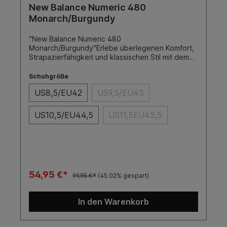
New Balance Numeric 480
Monarch/Burgundy
"New Balance Numeric 480
Monarch/Burgundy"Erlebe überlegenen Komfort,
Strapazierfähigkeit und klassischen Stil mit dem
New Balance Modell 480 Skateschuh. Entwickelt
für Skater, die sowohl auf Leistung als auch auf
Schuhgröße
Design Wert legen, bietet dieser Schuh die
US8,5/EU42
US9,5/EU43
perfekte Kombination aus fortschrittlicher
Technologie und zeitlosem Look.SohleFarbeToe
CapCupMonarch/BurgundyNein
US10,5/EU44,5
US11,5EU45,5
54,95 €*
99,95 €*
(45.02% gespart)
In den Warenkorb