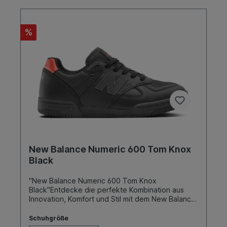
%
New Balance Numeric 600 Tom Knox
Black
"New Balance Numeric 600 Tom Knox
Black"Entdecke die perfekte Kombination aus
Innovation, Komfort und Stil mit dem New Balance
Pro Modell 600, entwickelt in enger
Zusammenarbeit mit dem renommierten Skater
Schuhgröße
Tom Knox. Dieser Skateschuh bietet alles, was du