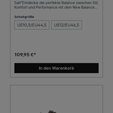
Salt"Entdecke die perfekte Balance zwischen Stil,
Komfort und Performance mit dem New Balance
Pro Modell 1010, entworfen in Zusammenarbeit
mit Skateboarding-Ikone Tiago Lemos. Dieser
Schuhgröße
Skateschuh vereint modernste Technologie mit
US10,5/EU44,5
US12/EU46,5
einem ansprechenden Design, um sowohl Profis
als auch ambitionierten Skatern das ultimative
Fahrerlebnis zu bieten.SohleFarbeToe
CapCupSea SaltNein
109,95 €*
In den Warenkorb