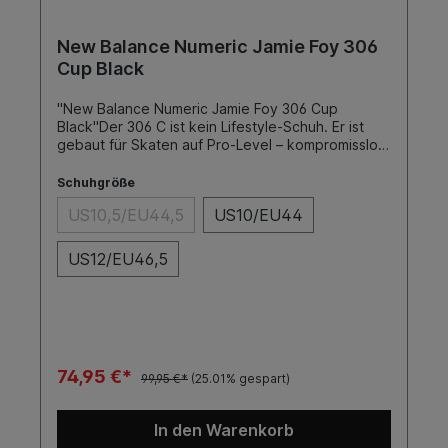
New Balance Numeric Jamie Foy 306
Cup Black
"New Balance Numeric Jamie Foy 306 Cup
Black"Der 306 C ist kein Lifestyle-Schuh. Er ist
gebaut für Skaten auf Pro-Level – kompromisslos,
stabil, direkt. Jamie wollte einen Schuh,
der Impact schluckt, lange hält und sich vom
Schuhgröße
ersten Tag an eingetragen anfühlt. Genau das
US10,5/EU44,5
US10/EU44
liefert der 306 C. Die flache, vulkanisierte
Konstruktion sorgt für direkten Kontakt zum
Board.Du spürst jede Kante, jeden Pop, jeden
US12/EU46,5
Landepunkt. Keine schwammige Zwischenschicht,
kein unnötiger Schnickschnack.SohleFarbeToe
CapCupGrauNein
74,95 €*
99,95 €*
(25.01% gespart)
In den Warenkorb