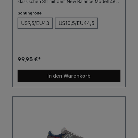
klassischen Stil mit dem New Balance Modell 480
Skateschuh. Entwickelt für Skater, die sowohl auf
Leistung als auch auf Design Wert legen, bietet
Schuhgröße
dieser Schuh die perfekte Kombination aus
US9,5/EU43
US10,5/EU44,5
fortschrittlicher Technologie und zeitlosem
Look.SohleFarbeToe CapCupSchwarzNein
99,95 €*
In den Warenkorb