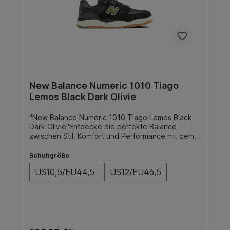
New Balance Numeric 1010 Tiago
Lemos Black Dark Olivie
"New Balance Numeric 1010 Tiago Lemos Black
Dark Olivie"Entdecke die perfekte Balance
zwischen Stil, Komfort und Performance mit dem
New Balance Pro Modell 1010, entworfen in
Zusammenarbeit mit Skateboarding-Ikone Tiago
Schuhgröße
Lemos. Dieser Skateschuh vereint modernste
US10,5/EU44,5
US12/EU46,5
Technologie mit einem ansprechenden Design,
um sowohl Profis als auch ambitionierten Skatern
das ultimative Fahrerlebnis zu
bieten.SohleFarbeToe CapCupBlack Dark
OlivieNein