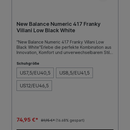
New Balance Numeric 417 Franky
Villani Low Black White
"New Balance Numeric 417 Franky Villani Low
Black White"Erlebe die perfekte Kombination aus
Innovation, Komfort und unverwechselbarem Stil
mit dem New Balance Pro Modell 417, entwickelt
in enger Zusammenarbeit mit dem kreativen und
Schuhgröße
dynamischen Skateboarder Franky Villani. Dieser
US7,5/EU40,5
US8,5/EU41,5
Skateschuh bietet alles, was du brauchst, um
deine Skateboarding-Fähigkeiten auf das
nächste Level zu heben.SohleFarbeToe
US12/EU46,5
CapVulc Balck/ WhiteNein
74,95 €*
89,95 €*
(16.68% gespart)