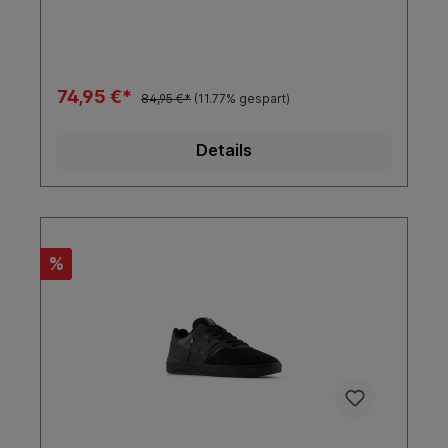
Begleiter.SohleFarbeToe CapCupSea Salt
WaterNein
74,95 €*
84,95 €*
(11.77% gespart)
Details
%