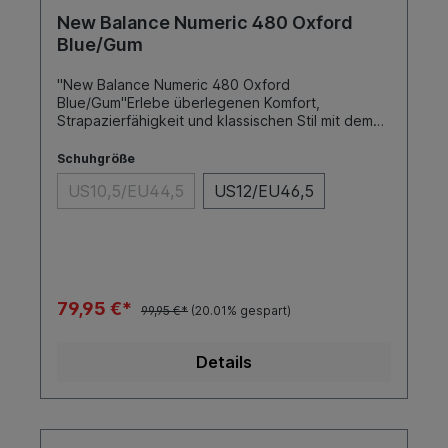
New Balance Numeric 480 Oxford
Blue/Gum
"New Balance Numeric 480 Oxford
Blue/Gum"Erlebe überlegenen Komfort,
Strapazierfähigkeit und klassischen Stil mit dem
New Balance Modell 480 Skateschuh. Entwickelt
für Skater, die sowohl auf Leistung als auch auf
Schuhgröße
Design Wert legen, bietet dieser Schuh die
US10,5/EU44,5
US12/EU46,5
perfekte Kombination aus fortschrittlicher
Technologie und zeitlosem Look.SohleFarbeToe
CapCupOxford Blue/GumNein
79,95 €*
99,95 €*
(20.01% gespart)
Details