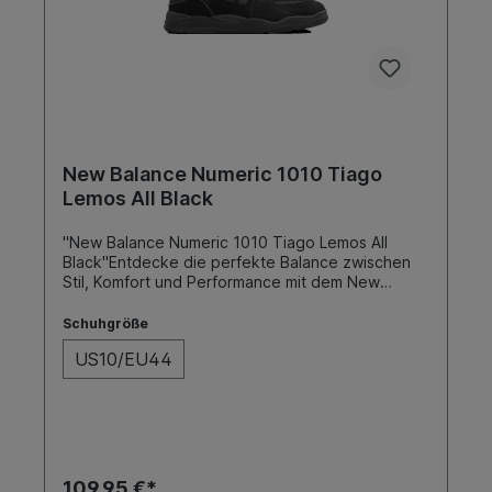
New Balance Numeric 1010 Tiago
Lemos All Black
"New Balance Numeric 1010 Tiago Lemos All
Black"Entdecke die perfekte Balance zwischen
Stil, Komfort und Performance mit dem New
Balance Pro Modell 1010, entworfen in
Zusammenarbeit mit Skateboarding-Ikone Tiago
Schuhgröße
Lemos. Dieser Skateschuh vereint modernste
US10/EU44
Technologie mit einem ansprechenden Design,
um sowohl Profis als auch ambitionierten Skatern
das ultimative Fahrerlebnis zu
bieten.SohleFarbeToe CapCupBlackNein
109,95 €*