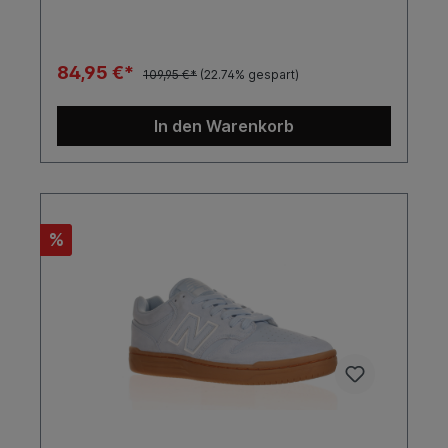
bieten.SohleFarbeToe CapCupGrauNein
84,95 €*
109,95 €*
(22.74% gespart)
In den Warenkorb
%