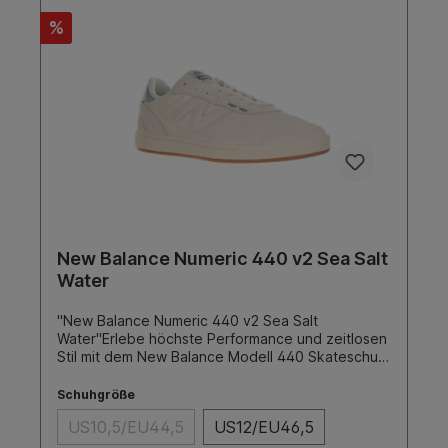
%
New Balance Numeric 440 v2 Sea Salt
Water
"New Balance Numeric 440 v2 Sea Salt
Water"Erlebe höchste Performance und zeitlosen
Stil mit dem New Balance Modell 440 Skateschuh.
Entwickelt für Skater, die keine Kompromisse
eingehen wollen, bietet dieser Schuh
Schuhgröße
außergewöhnlichen Komfort, Langlebigkeit und
US10,5/EU44,5
US12/EU46,5
eine exzellente Passform. Ob auf der Straße oder
im Skatepark – der 440 ist dein perfekter